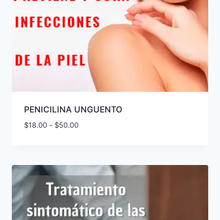
PENICILINA UNGUENTO
Rango
$
18.00
-
$
50.00
de
precios:
desde
$18.00
hasta
$50.00