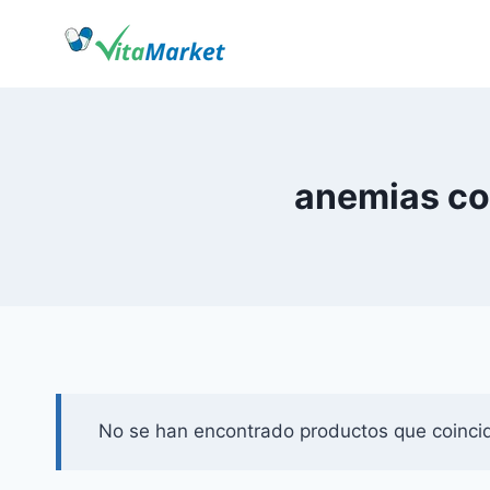
Saltar
al
Contenido
anemias co
No se han encontrado productos que coincid