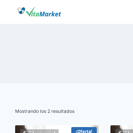
Saltar
al
Contenido
Ordenado
Mostrando los 2 resultados
por
los
¡Oferta!