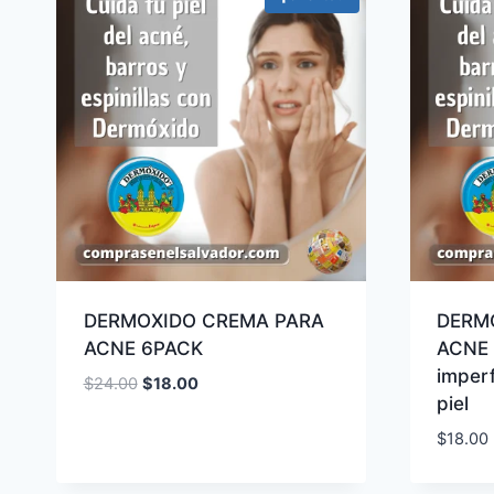
últimos
DERMOXIDO CREMA PARA
DERM
ACNE 6PACK
ACNE 
imperf
El
El
$
24.00
$
18.00
piel
precio
precio
original
actual
$
18.00
era:
es:
$24.00.
$18.00.