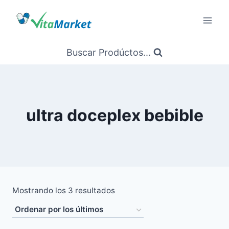
Saltar
al
Contenido
Buscar Prodúctos...
ultra doceplex bebible
Ordenado
Mostrando los 3 resultados
por
los