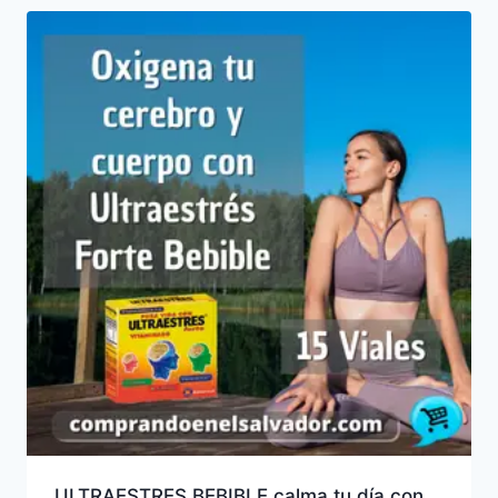
últimos
ULTRAESTRES BEBIBLE calma tu día con