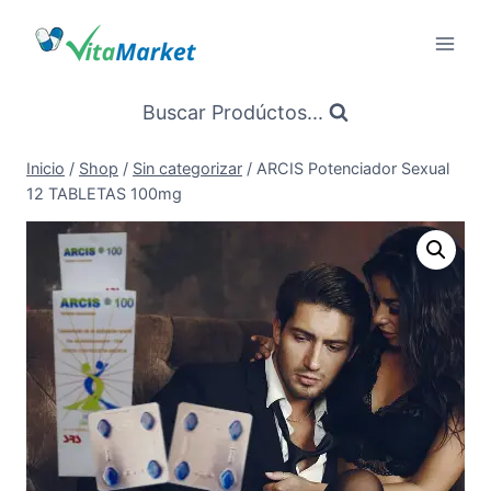
Saltar
al
Contenido
Buscar Prodúctos...
Inicio
/
Shop
/
Sin categorizar
/
ARCIS Potenciador Sexual
12 TABLETAS 100mg