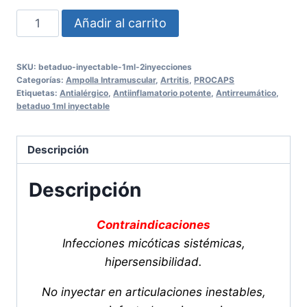
Betaduo
Añadir al carrito
Inyectable
1ml
SKU:
betaduo-inyectable-1ml-2inyecciones
(2Inyecciones)
Categorías:
Ampolla Intramuscular
,
Artritis
,
PROCAPS
cantidad
Etiquetas:
Antialérgico
,
Antiinflamatorio potente
,
Antirreumático
,
betaduo 1ml inyectable
Descripción
Descripción
Contraindicaciones
Infecciones micóticas sistémicas,
hipersensibilidad.
No inyectar en articulaciones inestables,