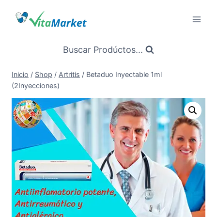
Saltar
al
Contenido
Buscar Prodúctos...
Inicio
/
Shop
/
Artritis
/
Betaduo Inyectable 1ml
(2Inyecciones)