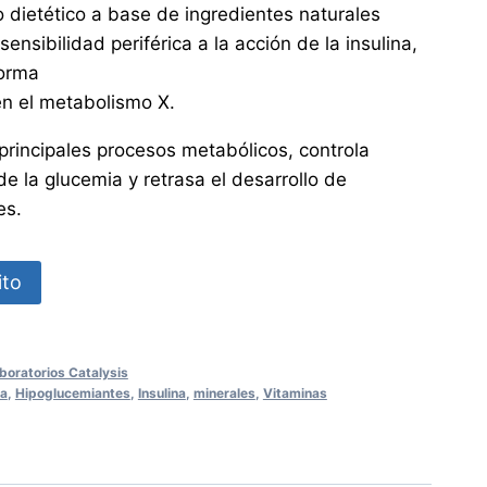
 dietético a base de ingredientes naturales
nsibilidad periférica a la acción de la insulina,
forma
 en el metabolismo X.
 principales procesos metabólicos, controla
de la glucemia y retrasa el desarrollo de
es.
ito
boratorios Catalysis
ia
,
Hipoglucemiantes
,
Insulina
,
minerales
,
Vitaminas