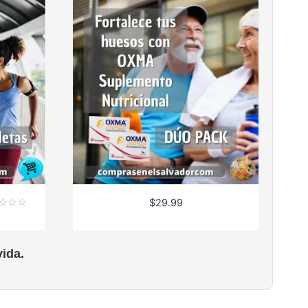
$
29.99
rado
ida.