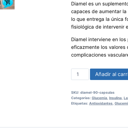
Diamel es un suplemento
capaces de aumentar la se
lo que entrega la única 
fisiológica de intervenir
Diamel interviene en los
eficazmente los valores 
complicaciones vascular
DIAMEL
Añadir al carr
90
Cápsulas
SKU:
diamel-90-capsulas
cantidad
Categorías:
Glucemia
,
Insulina
,
La
Etiquetas:
Antioxidantes
,
Glucem