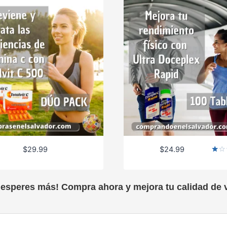
$
29.99
$
24.99
Valo
con
1.00
de
 esperes más! Compra ahora y mejora tu calidad de v
5