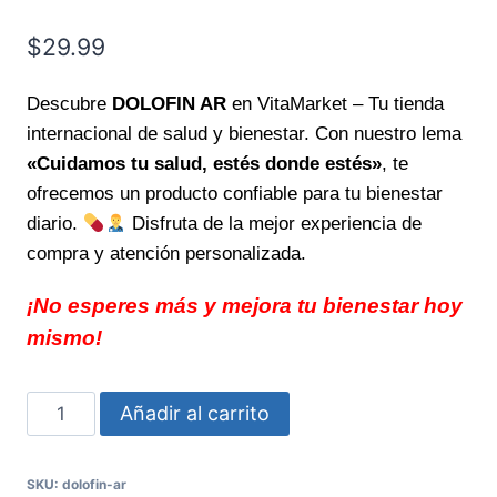
$
29.99
Descubre
DOLOFIN AR
en VitaMarket – Tu tienda
internacional de salud y bienestar. Con nuestro lema
«Cuidamos tu salud, estés donde estés»
, te
ofrecemos un producto confiable para tu bienestar
diario.
Disfruta de la mejor experiencia de
compra y atención personalizada.
¡No esperes más y mejora tu bienestar hoy
mismo!
DOLOFIN
Añadir al carrito
AR
alivio
SKU:
dolofin-ar
rápido