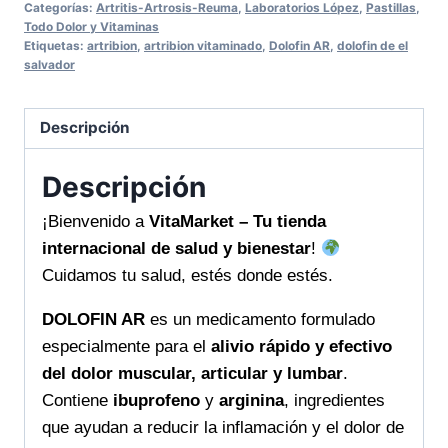
Categorías:
Artritis-Artrosis-Reuma
,
Laboratorios López
,
Pastillas
,
y
Todo Dolor y Vitaminas
Etiquetas:
artribion
,
artribion vitaminado
,
Dolofin AR
,
dolofin de el
eficaz
salvador
para
tu
Descripción
bienestar
VitaMarket
Descripción
Tu
tienda
¡Bienvenido a
VitaMarket – Tu tienda
internacional
internacional de salud y bienestar
!
de
Cuidamos tu salud, estés donde estés.
salud
DOLOFIN AR
es un medicamento formulado
y
especialmente para el
alivio rápido y efectivo
bienestar
del dolor muscular, articular y lumbar
.
cantidad
Contiene
ibuprofeno
y
arginina
, ingredientes
que ayudan a reducir la inflamación y el dolor de