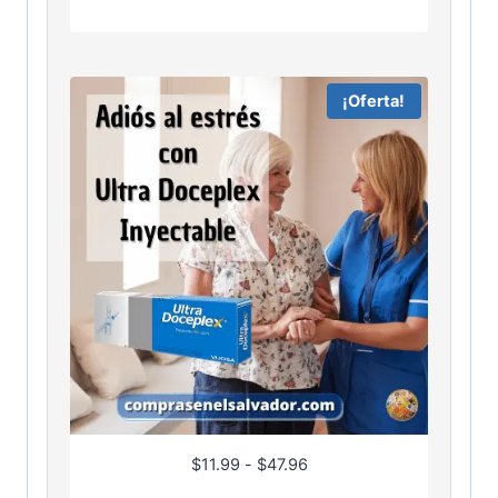
¡Oferta!
R
$
11.99
-
$
47.96
a