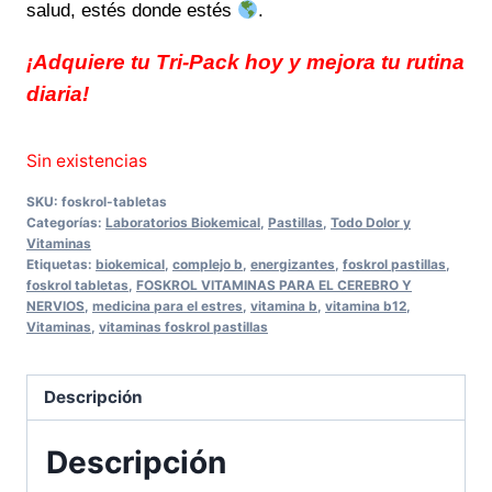
salud, estés donde estés
.
¡Adquiere tu Tri-Pack hoy y mejora tu rutina
diaria!
Sin existencias
SKU:
foskrol-tabletas
Categorías:
Laboratorios Biokemical
,
Pastillas
,
Todo Dolor y
Vitaminas
Etiquetas:
biokemical
,
complejo b
,
energizantes
,
foskrol pastillas
,
foskrol tabletas
,
FOSKROL VITAMINAS PARA EL CEREBRO Y
NERVIOS
,
medicina para el estres
,
vitamina b
,
vitamina b12
,
Vitaminas
,
vitaminas foskrol pastillas
Descripción
Descripción