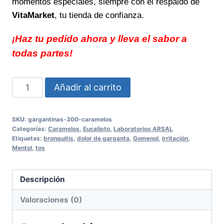
momentos especiales, siempre con el respaldo de
VitaMarket
, tu tienda de confianza.
¡Haz tu pedido ahora y lleva el sabor a
todas partes!
GARGANTINAS
Añadir al carrito
300
Caramelos
SKU:
gargantinas-300-caramelos
alivia
Categorías:
Caramelos
,
Eucalipto
,
Laboratorios ARSAL
tu
Etiquetas:
bronquitis
,
dolor de garganta
,
Gomenol
,
irritación
,
Mentol
,
tos
garganta
de
forma
Descripción
rápida
Valoraciones (0)
y
efectiva