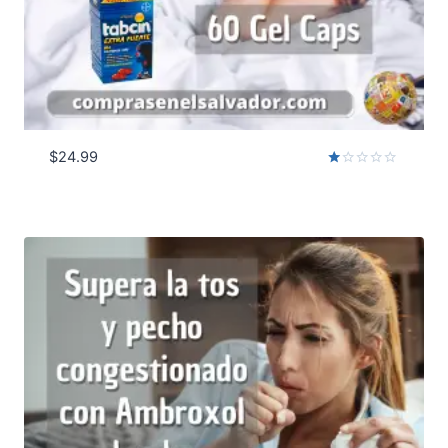
$
24.99
Valorado
con
1.00
de
5