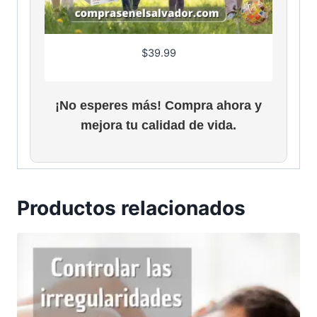
9
6
$
39.99
¡No esperes más! Compra ahora y
mejora tu calidad de vida.
Productos relacionados