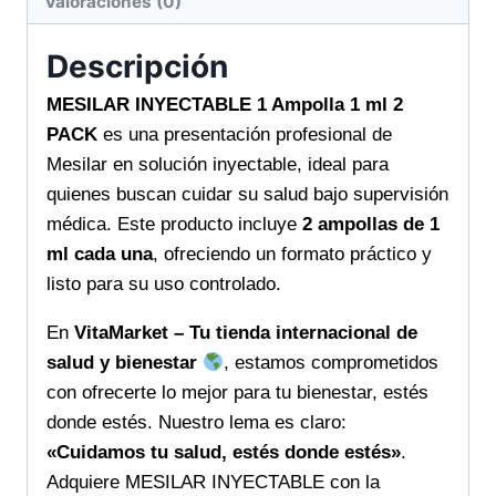
Valoraciones (0)
práctica
para
Descripción
tu
bienestar
MESILAR INYECTABLE 1 Ampolla 1 ml 2
diario
PACK
es una presentación profesional de
cantidad
Mesilar en solución inyectable, ideal para
quienes buscan cuidar su salud bajo supervisión
médica. Este producto incluye
2 ampollas de 1
ml cada una
, ofreciendo un formato práctico y
listo para su uso controlado.
En
VitaMarket – Tu tienda internacional de
salud y bienestar
, estamos comprometidos
con ofrecerte lo mejor para tu bienestar, estés
donde estés. Nuestro lema es claro:
«Cuidamos tu salud, estés donde estés»
.
Adquiere MESILAR INYECTABLE con la