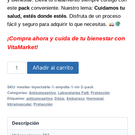
este
pack
conveniente. Nuestro lema:
Cuidamos tu
salud, estés donde estés
. Disfruta de un proceso
fácil y seguro para adquirir lo que necesitas.
¡Compra ahora y cuida de tu bienestar con
VitaMarket!
MESILAR
Añadir al carrito
INYECTABLE
1
SKU:
mesilar-inyectable-1-ampolla-1-ml-2-pack
Ampolla
Categorías:
Anticonceptivo
,
Laboratorios Paill
,
Protección
1
Etiquetas:
anticonceptivo
,
Dósis
,
Embarazo
,
Hormonal
,
Intramuscular
,
Protección
ml
2
PACK
Descripción
Solución