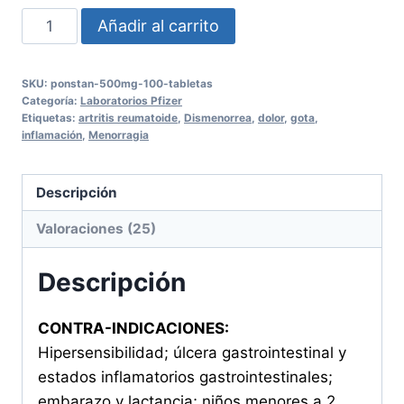
PONSTAN
Añadir al carrito
500MG
100
SKU:
ponstan-500mg-100-tabletas
TABLETAS
Categoría:
Laboratorios Pfizer
cantidad
Etiquetas:
artritis reumatoide
,
Dismenorrea
,
dolor
,
gota
,
inflamación
,
Menorragia
Descripción
Valoraciones (25)
Descripción
CONTRA-INDICACIONES:
Hipersensibilidad; úlcera gastrointestinal y
estados inflamatorios gastrointestinales;
embarazo y lactancia; niños menores a 2