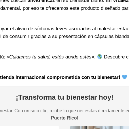
uienes buscan
alivio eficaz
en su bienestar diario. En
VitaMar
combate
ndamental, por eso te ofrecemos este producto diseñado para
el
malestar
ar el alivio de síntomas leves asociados al malestar estaci
y
l de consumir gracias a su presentación en cápsulas blanda
favorece
tu
recuperación
 tú:
«Cuidamos tu salud, estés donde estés»
.
Descubre 
cantidad
 tienda internacional comprometida con tu bienestar!
¡Transforma tu bienestar hoy!
estar. Con un solo clic, recibe lo que necesitas directamente e
Puerto Rico!