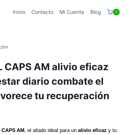
Inicio
Contacto
Mi Cuenta
Blog
0
ción
L CAPS AM alivio eficaz
estar diario combate el
avorece tu recuperación
L CAPS AM
, el aliado ideal para un
alivio eficaz
y tu