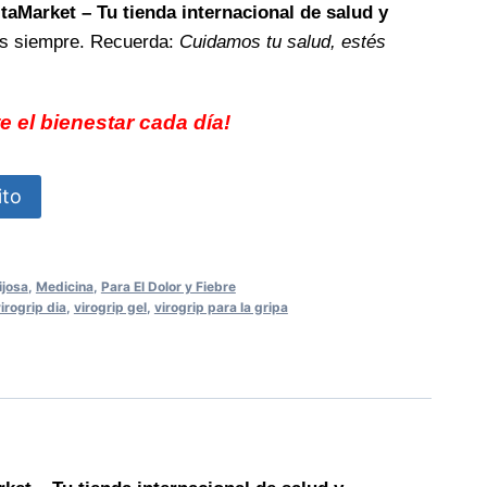
itaMarket – Tu tienda internacional de salud y
 siempre. Recuerda:
Cuidamos tu salud, estés
e el bienestar cada día!
ito
ijosa
,
Medicina
,
Para El Dolor y Fiebre
irogrip dia
,
virogrip gel
,
virogrip para la gripa