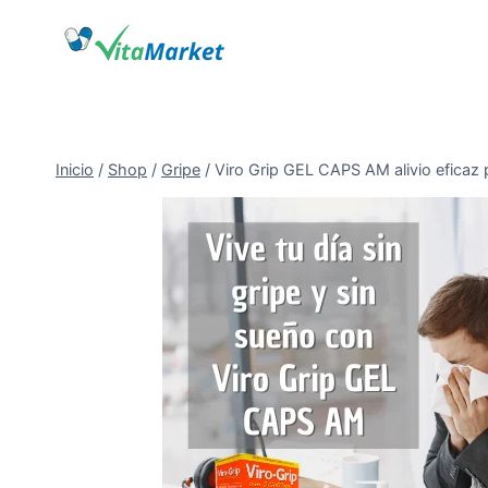
Saltar
al
Contenido
Inicio
/
Shop
/
Gripe
/
Viro Grip GEL CAPS AM alivio eficaz p