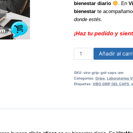
bienestar diario
. En
V
bienestar
te acompañamos
donde estés
.
¡Haz tu pedido y sient
Viro
Añadir al carr
Grip
GEL
SKU:
viro-grip-gel-caps-am
CAPS
Categorías:
Gripe
,
Laboratorios V
AM
Etiquetas:
VIRO GRIP GEL CAPS
,
v
alivio
eficaz
para
tu
bienestar
diario