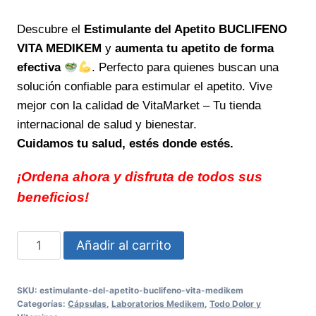
precio
precio
Descubre el
Estimulante del Apetito BUCLIFENO
original
actual
VITA MEDIKEM
y
aumenta tu apetito de forma
era:
es:
efectiva
. Perfecto para quienes buscan una
$27.00.
$24.99.
solución confiable para estimular el apetito. Vive
mejor con la calidad de VitaMarket – Tu tienda
internacional de salud y bienestar.
Cuidamos tu salud, estés donde estés.
¡Ordena ahora y disfruta de todos sus
beneficios!
Estimulante
Añadir al carrito
del
Apetito
SKU:
estimulante-del-apetito-buclifeno-vita-medikem
BUCLIFENO
Categorías:
Cápsulas
,
Laboratorios Medikem
,
Todo Dolor y
VITA