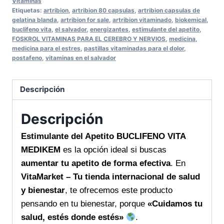
Vitaminas
Etiquetas:
artribion
,
artribion 80 capsulas
,
artribion capsulas de
MEDIKEM
gelatina blanda
,
artribion for sale
,
artribion vitaminado
,
biokemical
,
Aumenta
buclifeno vita
,
el salvador
,
energizantes
,
estimulante del apetito
,
FOSKROL VITAMINAS PARA EL CEREBRO Y NERVIOS
,
medicina
,
tu
medicina para el estres
,
pastillas vitaminadas para el dolor
,
apetito
postafeno
,
vitaminas en el salvador
de
forma
Descripción
efectiva
para
Descripción
recuperar
tu
Estimulante del Apetito BUCLIFENO VITA
energía
MEDIKEM
es la opción ideal si buscas
cada
aumentar tu apetito de forma efectiva
. En
día
VitaMarket – Tu tienda internacional de salud
cantidad
y bienestar
, te ofrecemos este producto
pensando en tu bienestar, porque
«Cuidamos tu
salud, estés donde estés»
.