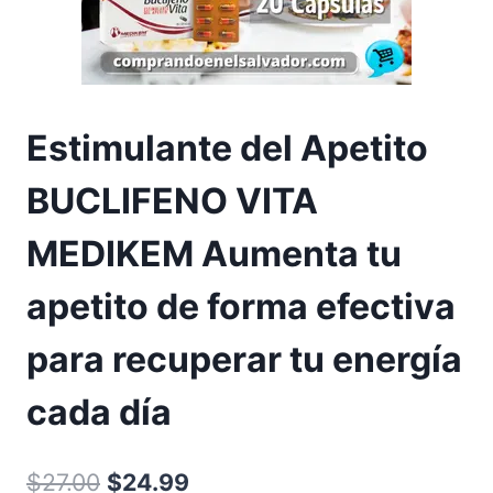
Estimulante del Apetito
BUCLIFENO VITA
MEDIKEM Aumenta tu
apetito de forma efectiva
para recuperar tu energía
cada día
El
El
$
27.00
$
24.99